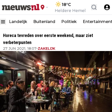
18
°C
Heldere Hemel
Landelijk
Buitenland
Politiek
Entertainmen
Horeca tevreden over eerste weekend, maar ziet
verbeterpunten
27 JUN 2021, 18:07
•
ZAKELIJK