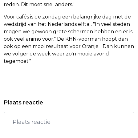
reden. Dit moet snel anders."
Voor cafés is de zondag een belangrijke dag met de
wedstrijd van het Nederlands elftal. "In veel steden
mogen we gewoon grote schermen hebben en er is
ook veel animo voor." De KHN-voorman hoopt dan
ook op een mooi resultaat voor Oranje. "Dan kunnen
we volgende week weer zo'n mooie avond
tegemoet."
Vorig artikel
Volgend artikel
VAN DER POEL: DIT WAS MIJN PLAN
RECHTENHOUDER DORNA KOMT
Plaats reactie
NOODLIJDENDE TT FINANCIEEL
TEGEMOET