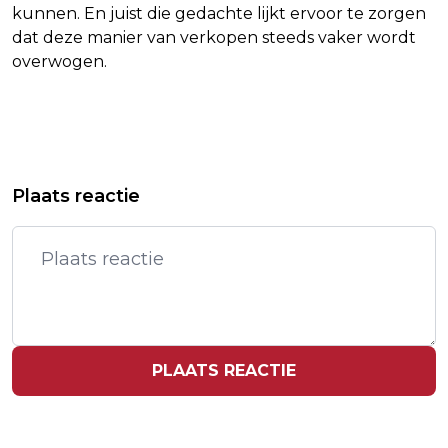
kunnen. En juist die gedachte lijkt ervoor te zorgen
dat deze manier van verkopen steeds vaker wordt
overwogen.
Vorig artikel
Volgend artikel
BIKKER: GEWONE MAN EN VROUW
MADELEINE WENST JARIGE DOCHTER
Plaats reactie
BETALEN REKENING VAN KABINET
'FANTASTISCH PAARDENJAAR' TOE
PLAATS REACTIE