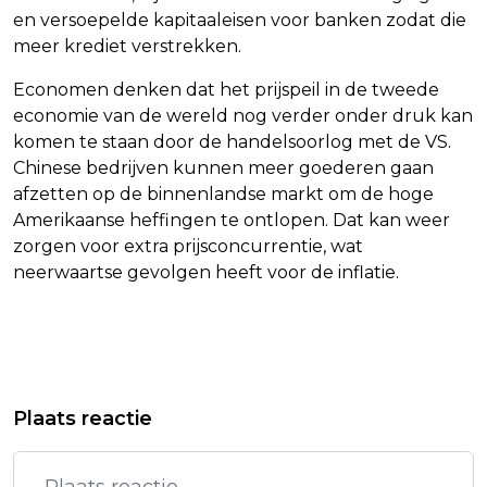
en versoepelde kapitaaleisen voor banken zodat die
meer krediet verstrekken.
Economen denken dat het prijspeil in de tweede
economie van de wereld nog verder onder druk kan
komen te staan door de handelsoorlog met de VS.
Chinese bedrijven kunnen meer goederen gaan
afzetten op de binnenlandse markt om de hoge
Amerikaanse heffingen te ontlopen. Dat kan weer
zorgen voor extra prijsconcurrentie, wat
neerwaartse gevolgen heeft voor de inflatie.
Vorig artikel
Volgend artikel
SCORENDE GIMÉNEZ MOET HARD
CORNALD MAAS HEEFT
Plaats reactie
WERKEN BIJ AC MILAN
'KWAADAARDIGE VORM VAN