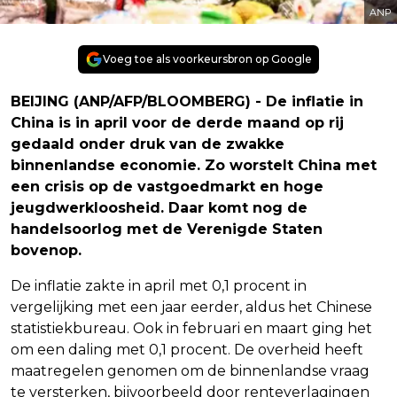
ANP
Voeg toe als voorkeursbron op Google
BEIJING (ANP/AFP/BLOOMBERG) - De inflatie in
China is in april voor de derde maand op rij
gedaald onder druk van de zwakke
binnenlandse economie. Zo worstelt China met
een crisis op de vastgoedmarkt en hoge
jeugdwerkloosheid. Daar komt nog de
handelsoorlog met de Verenigde Staten
bovenop.
De inflatie zakte in april met 0,1 procent in
vergelijking met een jaar eerder, aldus het Chinese
statistiekbureau. Ook in februari en maart ging het
om een daling met 0,1 procent. De overheid heeft
maatregelen genomen om de binnenlandse vraag
te versterken, bijvoorbeeld door renteverlagingen