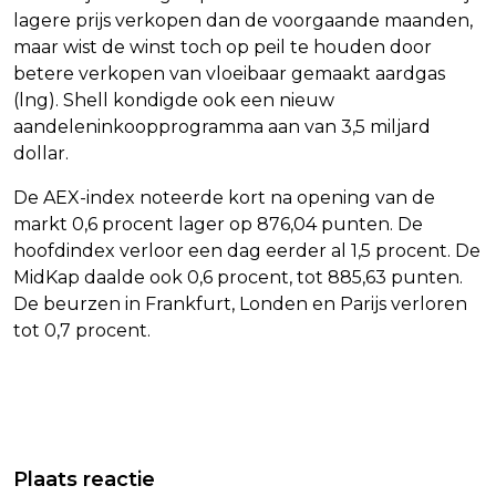
lagere prijs verkopen dan de voorgaande maanden,
maar wist de winst toch op peil te houden door
betere verkopen van vloeibaar gemaakt aardgas
(lng). Shell kondigde ook een nieuw
aandeleninkoopprogramma aan van 3,5 miljard
dollar.
De AEX-index noteerde kort na opening van de
markt 0,6 procent lager op 876,04 punten. De
hoofdindex verloor een dag eerder al 1,5 procent. De
MidKap daalde ook 0,6 procent, tot 885,63 punten.
De beurzen in Frankfurt, Londen en Parijs verloren
tot 0,7 procent.
Vorig artikel
Volgend artikel
ZAANDIJK - GEZOCHT - DIEFSTAL –
GRIEKSPOOR EN BELGISCHE
Plaats reactie
SCHOOLPAD – ZAANDIJK