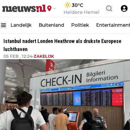
30
°C
Heldere Hemel
Landelijk
Buitenland
Politiek
Entertainmen
Istanbul nadert Londen Heathrow als drukste Europese
luchthaven
05 FEB , 12:24
•
ZAKELIJK