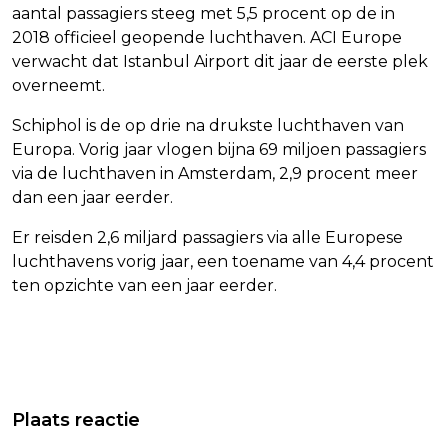
aantal passagiers steeg met 5,5 procent op de in
2018 officieel geopende luchthaven. ACI Europe
verwacht dat Istanbul Airport dit jaar de eerste plek
overneemt.
Schiphol is de op drie na drukste luchthaven van
Europa. Vorig jaar vlogen bijna 69 miljoen passagiers
via de luchthaven in Amsterdam, 2,9 procent meer
dan een jaar eerder.
Er reisden 2,6 miljard passagiers via alle Europese
luchthavens vorig jaar, een toename van 4,4 procent
ten opzichte van een jaar eerder.
Vorig artikel
Volgend artikel
EÉN STAATSSECRETARIS KRIJGT
DENKTANK: BRUSSEL MOET SLIMME
Plaats reactie
ALLE DIGITALE ZAKEN ONDER ZICH