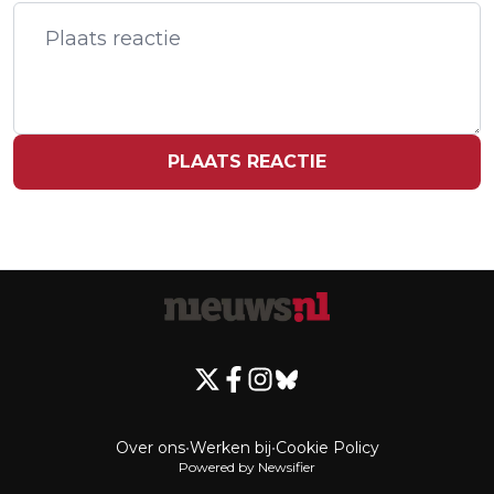
CHINESE AUTO'S STRENGER
REGULEREN
PLAATS REACTIE
Over ons
•
Werken bij
•
Cookie Policy
Powered by Newsifier