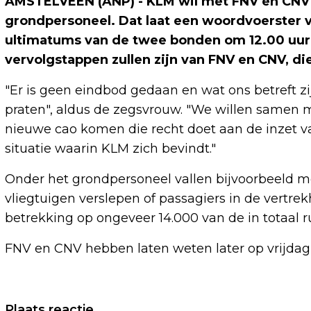
AMSTELVEEN (ANP) - KLM wil met FNV en CNV 
grondpersoneel. Dat laat een woordvoerster 
ultimatums van de twee bonden om 12.00 uur z
vervolgstappen zullen zijn van FNV en CNV, d
"Er is geen eindbod gedaan en wat ons betreft 
praten", aldus de zegsvrouw. "We willen samen 
nieuwe cao komen die recht doet aan de inzet van
situatie waarin KLM zich bevindt."
Onder het grondpersoneel vallen bijvoorbeeld m
vliegtuigen verslepen of passagiers in de vertre
betrekking op ongeveer 14.000 van de in totaal
FNV en CNV hebben laten weten later op vrijdag
Vorig artikel
Plaats reactie