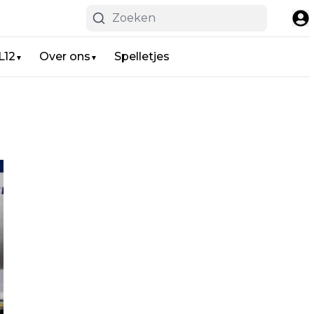
L12
Over ons
Spelletjes
▼
▼