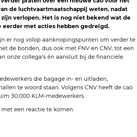
verder praten over een nieuwe cao voor het
van de luchtvaartmaatschappij weten, nadat
ijn verlopen. Het is nog niet bekend wat de
ie eerder met acties hebben gedreigd.
zijn er nog volop aanknopingspunten om verder te
met de bonden, dus ook met FNV en CNV, tot een
 onze collega's én aansluit bij de financiële
edewerkers die bagage in- en uitladen,
khallen te woord staan. Volgens CNV heeft de cao
 ruim 30.000 KLM-medewerkers.
 met een reactie te komen.
Volgend artikel