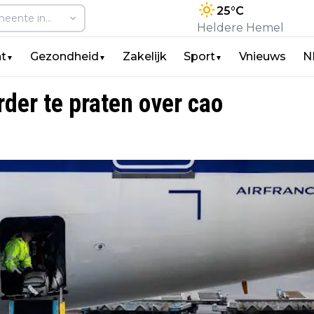
25
°C
Heldere Hemel
t
Gezondheid
Zakelijk
Sport
Vnieuws
N
▼
▼
▼
der te praten over cao