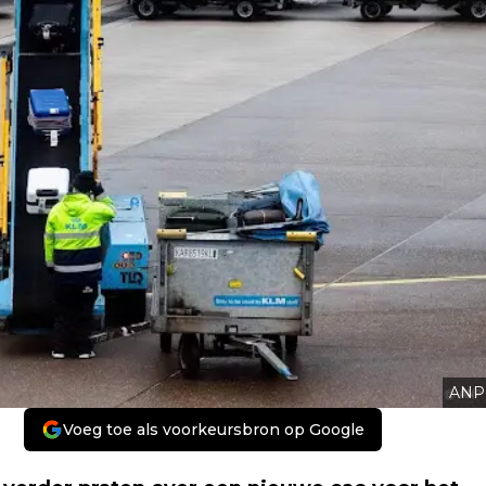
ANP
Voeg toe als voorkeursbron op Google