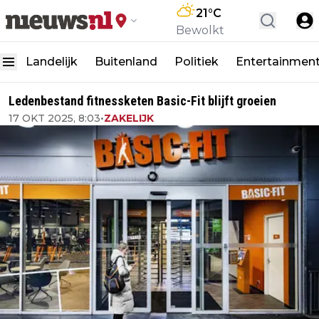
21
°C
Bewolkt
Landelijk
Buitenland
Politiek
Entertainmen
Ledenbestand fitnessketen Basic-Fit blijft groeien
17 OKT 2025, 8:03
•
ZAKELIJK