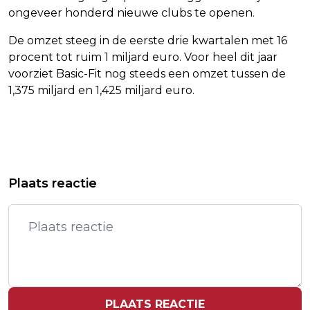
ongeveer honderd nieuwe clubs te openen.
De omzet steeg in de eerste drie kwartalen met 16
procent tot ruim 1 miljard euro. Voor heel dit jaar
voorziet Basic-Fit nog steeds een omzet tussen de
1,375 miljard en 1,425 miljard euro.
Vorig artikel
Volgend artikel
SUZAN & FREEK GEVEN VOLGEND
JAPANSE OUD-PREMIER MURAYAMA
Plaats reactie
JAAR TWEE CONCERTEN IN
(101) OVERLEDEN
GELREDOME
PLAATS REACTIE