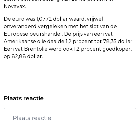
Novavax.
De euro was 1,0772 dollar waard, vrijwel
onveranderd vergeleken met het slot van de
Europese beurshandel. De prijs van een vat
Amerikaanse olie daalde 1,2 procent tot 78,35 dollar.
Een vat Brentolie werd ook 1,2 procent goedkoper,
op 82,88 dollar.
Vorig artikel
Volgend artikel
FEEST IN GRONINGEN NA ZEGE EN
NIET ZEKER DAT NAAM FORMATEUR
Plaats reactie
PROMOTIE FC GRONINGEN
IN EINDVERSLAG INFORMATEURS
KOMT