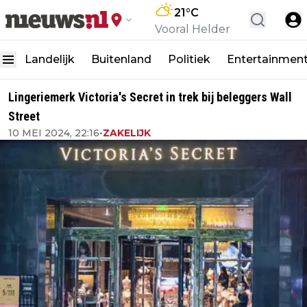
21
°C
Vooral Helder
Landelijk
Buitenland
Politiek
Entertainmen
Lingeriemerk Victoria's Secret in trek bij beleggers Wall
Street
10 MEI 2024, 22:16
•
ZAKELIJK