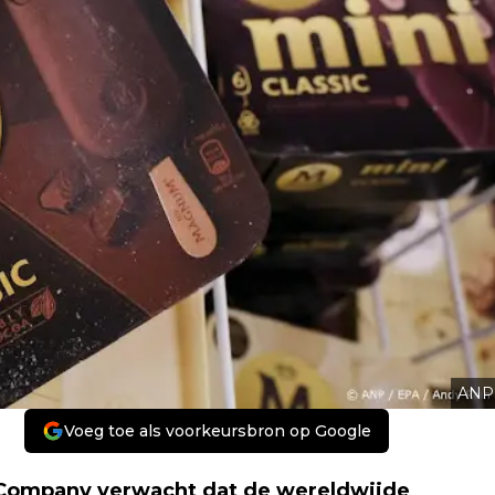
ANP
Voeg toe als voorkeursbron op Google
ompany verwacht dat de wereldwijde