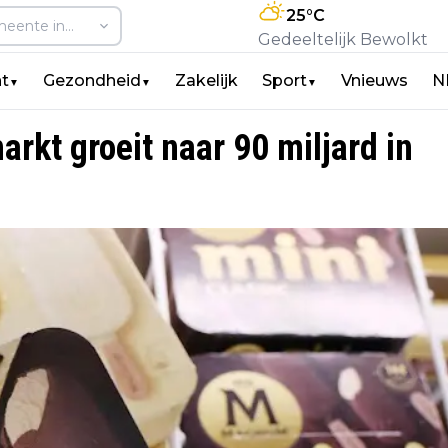
25
°C
Gedeeltelijk Bewolkt
t
Gezondheid
Zakelijk
Sport
Vnieuws
N
▼
▼
▼
rkt groeit naar 90 miljard in