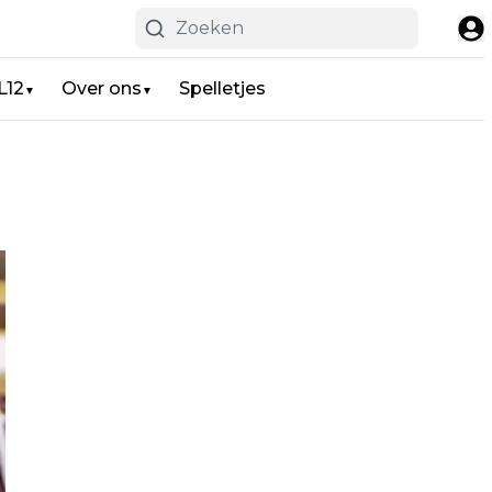
L12
Over ons
Spelletjes
▼
▼