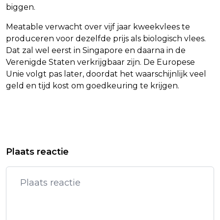
biggen.
Meatable verwacht over vijf jaar kweekvlees te
produceren voor dezelfde prijs als biologisch vlees.
Dat zal wel eerst in Singapore en daarna in de
Verenigde Staten verkrijgbaar zijn. De Europese
Unie volgt pas later, doordat het waarschijnlijk veel
geld en tijd kost om goedkeuring te krijgen.
Vorig artikel
Volgend artikel
INFORMATEURS WACHTEN NOG EVEN
GEEN POPCONCERTEN MEER IN DE
Plaats reactie
MET DOORPRATEN OVER MIGRATIE
KUIP VANAF 2026 OM
GELUIDSOVERLAST