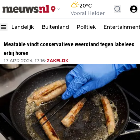
20
°C
Vooral Helder
Landelijk
Buitenland
Politiek
Entertainmen
Meatable vindt conservatieve weerstand tegen labvlees
erbij horen
17 APR 2024, 17:16
•
ZAKELIJK