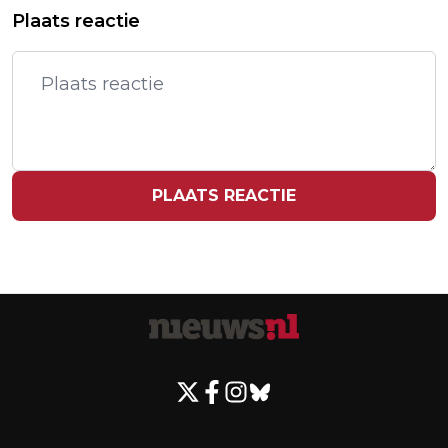
PRINCIPEAKKOORD TUSSEN
Plaats reactie
WETENSCHAPPELIJK IN ORDE'
CABINEBONDEN EN KLM
PLAATS REACTIE