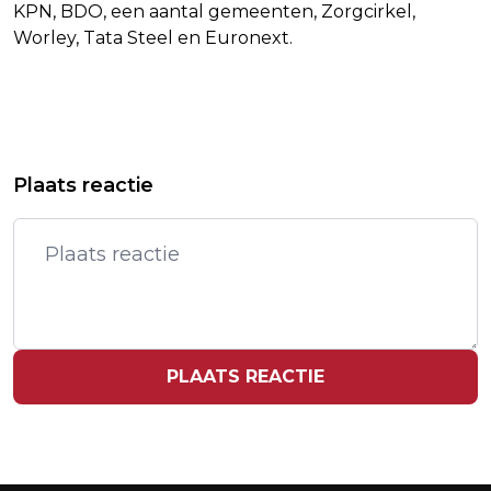
KPN, BDO, een aantal gemeenten, Zorgcirkel,
Worley, Tata Steel en Euronext.
Vorig artikel
Volgend artikel
BLOOMBERG: MOEDER FACEBOOK
FORSE WINSTVAL ZALANDO, HOUDT
Plaats reactie
KOMT DEZE WEEK MET NIEUWE
REKENING MET KRIMP VERKOPEN IN
ONTSLAGRONDE
2023
PLAATS REACTIE