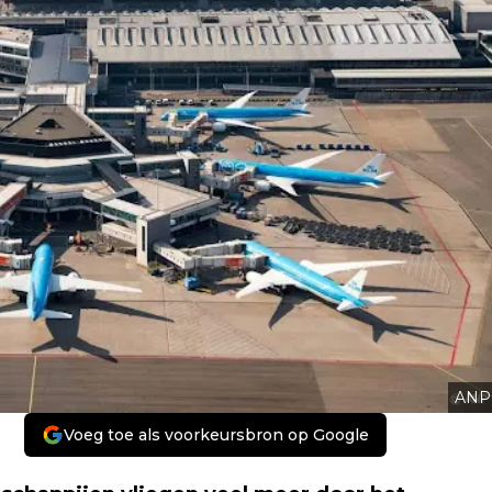
ANP
Voeg toe als voorkeursbron op Google