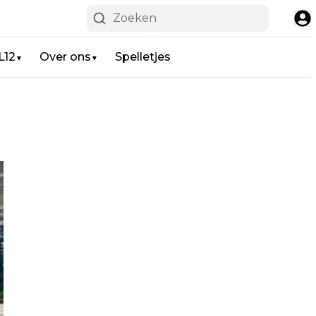
L12
Over ons
Spelletjes
▼
▼