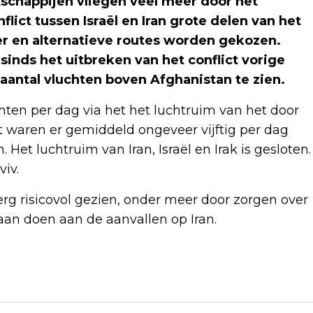
happijen vliegen veel meer door het
ict tussen Israël en Iran grote delen van het
er en alternatieve routes worden gekozen.
sinds het uitbreken van het conflict vorige
 aantal vluchten boven Afghanistan te zien.
hten per dag via het het luchtruim van het door
t waren er gemiddeld ongeveer vijftig per dag
. Het luchtruim van Iran, Israël en Irak is gesloten.
viv.
rg risicovol gezien, onder meer door zorgen over
aan doen aan de aanvallen op Iran.
Volgend artikel
REGIONALE ONDERNEMERS BEREIKEN