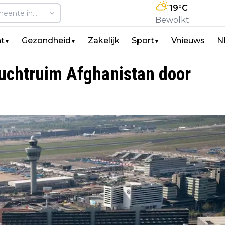
19
°C
Bewolkt
t
Gezondheid
Zakelijk
Sport
Vnieuws
N
▼
▼
▼
luchtruim Afghanistan door