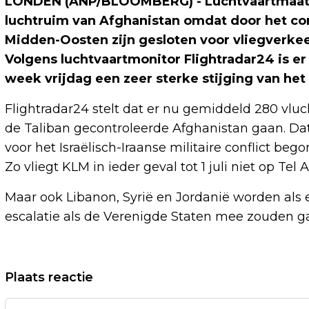
LONDEN (ANP/BLOOMBERG) - Luchtvaartmaatsc
luchtruim van Afghanistan omdat door het confl
Midden-Oosten zijn gesloten voor vliegverke
Volgens luchtvaartmonitor Flightradar24 is er 
week vrijdag een zeer sterke stijging van het
Flightradar24 stelt dat er nu gemiddeld 280 vluc
de Taliban gecontroleerde Afghanistan gaan. Da
voor het Israëlisch-Iraanse militaire conflict begon
Zo vliegt KLM in ieder geval tot 1 juli niet op Tel A
Maar ook Libanon, Syrië en Jordanië worden als e
escalatie als de Verenigde Staten mee zouden g
Vorig artikel
Plaats reactie
MIDDAGDEEL RINGFESTIVAL BEGONNEN,