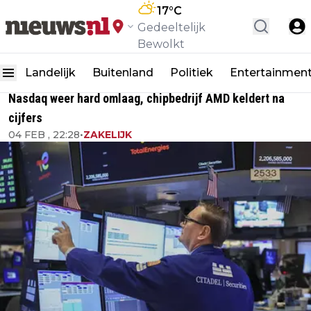
17
°C
Gedeeltelijk
Bewolkt
Landelijk
Buitenland
Politiek
Entertainmen
Nasdaq weer hard omlaag, chipbedrijf AMD keldert na
cijfers
04 FEB , 22:28
•
ZAKELIJK