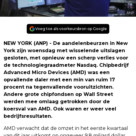
ANP
Voeg toe als voorkeursbron op Google
NEW YORK (ANP) - De aandelenbeurzen in New
York zijn woensdag met wisselende uitslagen
gesloten, met opnieuw een scherp verlies voor
de technologiegraadmeter Nasdaq. Chipbedrijf
Advanced Micro Devices (AMD) was een
opvallende daler met een min van ruim 17
procent na tegenvallende vooruitzichten.
Andere grote chipfondsen op Wall Street
werden mee omlaag getrokken door de
koersval van AMD. Ook waren er weer veel
bedrijfsresultaten.
AMD verwacht dat de omzet in het eerste kwartaal
van dit jaar uitkomt op ongeveer 9,8 miljard dollar,