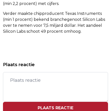
(min 2,2 procent) met cijfers.
Verder maakte chipproducent Texas Instruments
(min 1 procent) bekend branchegenoot Silicon Labs
over te nemen voor 7,5 miljard dollar. Het aandeel
Silicon Labs schoot 49 procent omhoog.
Vorig artikel
Volgend artikel
MAAS VINDT TERUGTREKKING
EDWIN DE VRIES VINDT HET JAMMER
Plaats reactie
SONGFESTIVAL JAMMER MAAR
DAT SOLDAAT VAN ORANJE STOPT
BEGRIJPELIJK
PLAATS REACTIE