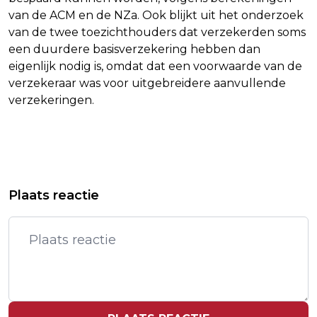
van de ACM en de NZa. Ook blijkt uit het onderzoek
van de twee toezichthouders dat verzekerden soms
een duurdere basisverzekering hebben dan
eigenlijk nodig is, omdat dat een voorwaarde van de
verzekeraar was voor uitgebreidere aanvullende
verzekeringen.
Vorig artikel
Volgend artikel
EÉN OP DRIE ZUID-HOLLANDSE
BOEREN ZONDER GROTE PROBLEMEN
Plaats reactie
STRATEN OPEN VOOR AANPAK
BELGISCHE GRENS GEPASSEERD
NETCONGESTIE