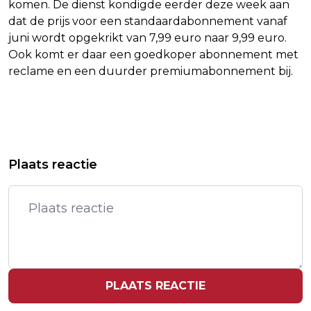
komen. De dienst kondigde eerder deze week aan
dat de prijs voor een standaardabonnement vanaf
juni wordt opgekrikt van 7,99 euro naar 9,99 euro.
Ook komt er daar een goedkoper abonnement met
reclame en een duurder premiumabonnement bij.
Vorig artikel
Volgend artikel
POLITIE EN DEMONSTRANTEN
IN DE SPOTLIGHT INVESTOR TAMARA
Plaats reactie
SLAAGS OP HET ROKIN
OBRADOV TIJDENS
UNWOMEN&MOVIES TVPROGRAMMA
PLAATS REACTIE