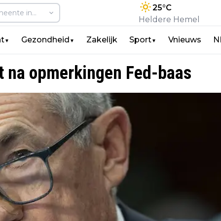
25
°C
Heldere Hemel
t
Gezondheid
Zakelijk
Sport
Vnieuws
N
▼
▼
▼
et na opmerkingen Fed-baas