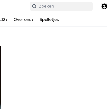
L12
Over ons
Spelletjes
▼
▼