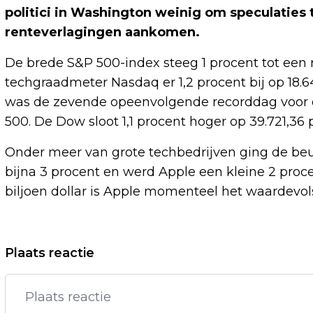
politici in Washington weinig om speculaties t
renteverlagingen aankomen.
De brede S&P 500-index steeg 1 procent tot een 
techgraadmeter Nasdaq er 1,2 procent bij op 18.6
was de zevende opeenvolgende recorddag voor d
500. De Dow sloot 1,1 procent hoger op 39.721,36 
Onder meer van grote techbedrijven ging de b
bijna 3 procent en werd Apple een kleine 2 pro
biljoen dollar is Apple momenteel het waardevols
Vorig artikel
Plaats reactie
CNN KOMT MET BETAALDE
STREAMINGDIENST EN SCHRAPT BANEN