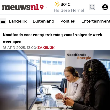
30
°C
Heldere Hemel
Landelijk
Buitenland
Politiek
Entertainmen
Noodfonds voor energierekening vanaf volgende week
weer open
15 APR 2025, 13:00
•
ZAKELIJK