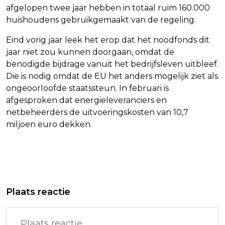
afgelopen twee jaar hebben in totaal ruim 160.000
huishoudens gebruikgemaakt van de regeling.
Eind vorig jaar leek het erop dat het noodfonds dit
jaar niet zou kunnen doorgaan, omdat de
benodigde bijdrage vanuit het bedrijfsleven uitbleef.
Die is nodig omdat de EU het anders mogelijk ziet als
ongeoorloofde staatssteun. In februari is
afgesproken dat energieleveranciers en
netbeheerders de uitvoeringskosten van 10,7
miljoen euro dekken.
Vorig artikel
Volgend artikel
POLITIE-INVAL BIJ CHEMOURS IN
FANS KUNNEN BIJ DE KUIP GROET
Plaats reactie
STRAFRECHTELIJK ONDERZOEK
BRENGEN AAN OVERLEDEN
BEENHAKKER