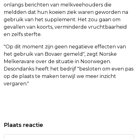
onlangs berichten van melkveehouders die
meldden dat hun koeien ziek waren geworden na
gebruik van het supplement. Het zou gaan om
gevallen van koorts, verminderde vruchtbaarheid
en zelfs sterfte.
"Op dit moment zijn geen negatieve effecten van
het gebruik van Bovaer gemeld", zegt Norske
Melkeravare over de situatie in Noorwegen.
Desondanks heeft het bedrijf "besloten om even pas
op de plaats te maken terwijl we meer inzicht
vergaren."
Vorig artikel
Volgend artikel
FRANSE LAGERHUIS STEMT VOOR
KONINGIN MÁXIMA: WANTROUWEN
Plaats reactie
UITSTEL OMSTREDEN
TEGEN DE OVERHEID IS GROOT
PENSIOENHERVORMING