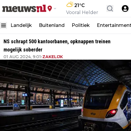
21
°C
Vooral Helder
Landelijk
Buitenland
Politiek
Entertainmen
NS schrapt 500 kantoorbanen, opknappen treinen
mogelijk soberder
01 AUG 2024, 9:01
•
ZAKELIJK