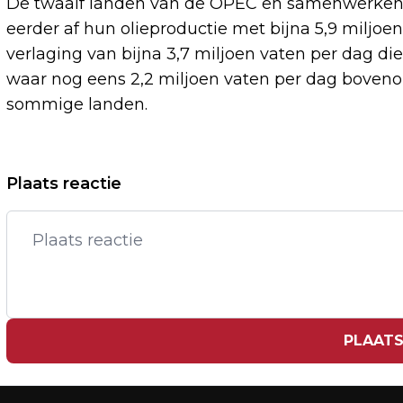
De twaalf landen van de OPEC en samenwerkend
eerder af hun olieproductie met bijna 5,9 miljo
verlaging van bijna 3,7 miljoen vaten per dag di
waar nog eens 2,2 miljoen vaten per dag boveno
sommige landen.
Vorig artikel
Plaats reactie
ZOEKTOCHT NAAR VERMISTEN IN
MAAS BIJ VENLO
PLAATS