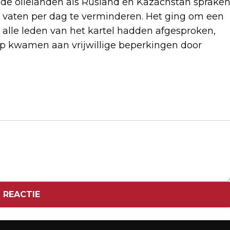
e olielanden als Rusland en Kazachstan sprake
en vaten per dag te verminderen. Het ging om een
e alle leden van het kartel hadden afgesproken,
p kwamen aan vrijwillige beperkingen door
Volgend artikel
BAGNAIA PAKT VIERDE GP-ZEGE BIJ
GROTE PRIJS VAN ITALIË
 REACTIE