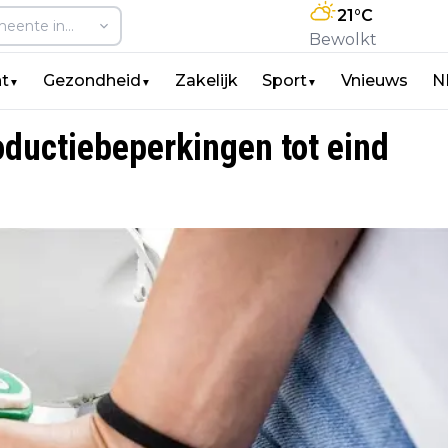
21
°C
Bewolkt
t
Gezondheid
Zakelijk
Sport
Vnieuws
N
▼
▼
▼
oductiebeperkingen tot eind