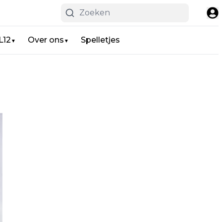
L12
Over ons
Spelletjes
▼
▼