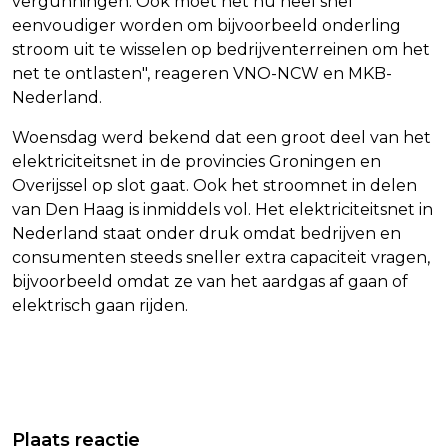
vergunningen. Ook moet het nu heel snel
eenvoudiger worden om bijvoorbeeld onderling
stroom uit te wisselen op bedrijventerreinen om het
net te ontlasten", reageren VNO-NCW en MKB-
Nederland.
Woensdag werd bekend dat een groot deel van het
elektriciteitsnet in de provincies Groningen en
Overijssel op slot gaat. Ook het stroomnet in delen
van Den Haag is inmiddels vol. Het elektriciteitsnet in
Nederland staat onder druk omdat bedrijven en
consumenten steeds sneller extra capaciteit vragen,
bijvoorbeeld omdat ze van het aardgas af gaan of
elektrisch gaan rijden.
Vorig artikel
Volgend artikel
GEEN ZORGEN BIJ ZIEKENHUIZEN
FINANCIËN: STAPELING REGELS
Plaats reactie