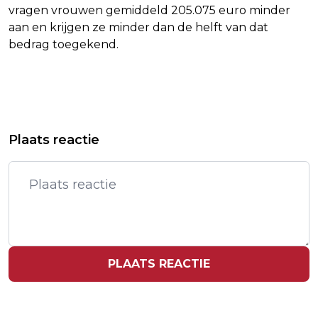
vragen vrouwen gemiddeld 205.075 euro minder
aan en krijgen ze minder dan de helft van dat
bedrag toegekend.
Vorig artikel
Volgend artikel
PERZISCHE GEMEENSCHAP IN
NS: DIENSTREGELING BLIJFT HELE
Plaats reactie
NEDERLAND VREEST VOOR VERDERE
DAG ZEER VERSTOORD
ESCALATIE
PLAATS REACTIE