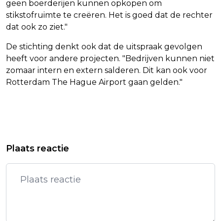
geen boerderijen kunnen opkopen om
stikstofruimte te creëren. Het is goed dat de rechter
dat ook zo ziet."
De stichting denkt ook dat de uitspraak gevolgen
heeft voor andere projecten. "Bedrijven kunnen niet
zomaar intern en extern salderen. Dit kan ook voor
Rotterdam The Hague Airport gaan gelden."
Vorig artikel
Volgend artikel
MILIEUBEWEGING: GEEN
OPPOSITIE WIL DUIDELIJKHEID OVER
Plaats reactie
GEITENPAADJES MEER, SCHIPHOL
SAMENWERKING VAN VVD MET PVV
MOET KRIMPEN