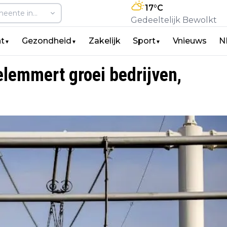
17
°C
Gedeeltelijk Bewolkt
t
Gezondheid
Zakelijk
Sport
Vnieuws
N
▼
▼
▼
lemmert groei bedrijven,