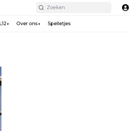
L12
Over ons
Spelletjes
▼
▼