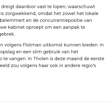
 dreigt daardoor vast te lopen, waarschuwt
 is zorgwekkend, omdat het zowel het lokale
 belemmert en de concurrentiepositie van
euwe kabinet oproept om een aanpak te
gebrek.
n volgens Flotman uitkomst kunnen bieden. In
opslag en een slim gebruik van het
op te vangen. In Tholen is deze maand de eerste
eeld zou volgens haar ook in andere regio's
Volgend artikel
BUZA ROEPT NEDERLANDERS IN LA PAZ
OP BINNEN TE BLIJVEN