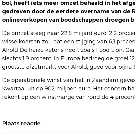
bol, heeft iets meer omzet behaald in het afg
gedreven door de eerdere overname van de 
onlineverkopen van boodschappen droegen bij
De omzet steeg naar 22,5 miljard euro, 2,2 proc
wisselkoersen zou dat een stijging van 6,1 proce
Ahold Delhaize ketens heeft zoals Food Lion, Gi
slechts 1,9 procent. In Europa bedroeg de groei 
grootste afzetmarkt voor Ahold, goed voor bijna 
De operationele winst van het in Zaandam geve
kwartaal uit op 902 miljoen euro. Het concern h
rekent op een winstmarge van rond de 4 procent
Vorig artikel
Plaats reactie
CHER VINDT LEEFTIJDSVERSCHIL VAN