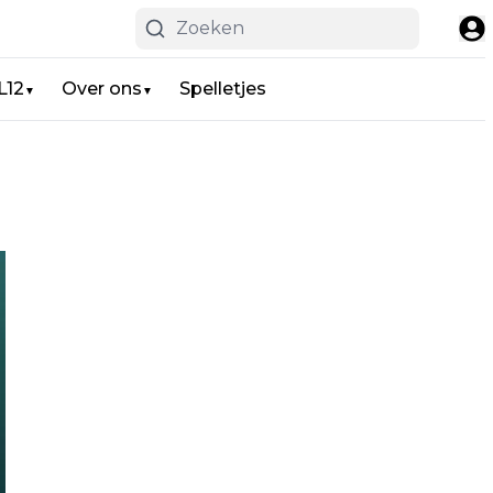
L12
Over ons
Spelletjes
▼
▼