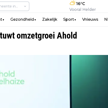
16
°C
Vooral Helder
t
Gezondheid
Zakelijk
Sport
Vnieuws
N
▼
▼
▼
tuwt omzetgroei Ahold