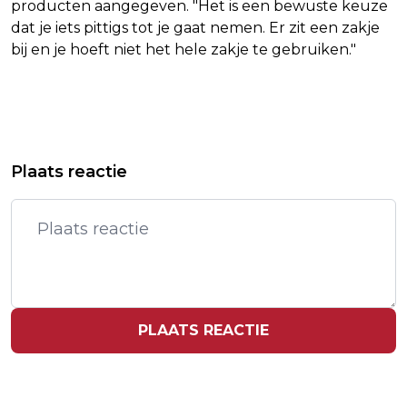
producten aangegeven. "Het is een bewuste keuze
dat je iets pittigs tot je gaat nemen. Er zit een zakje
bij en je hoeft niet het hele zakje te gebruiken."
Vorig artikel
Volgend artikel
GROTE BRAND BIJ AUTOBEDRIJF IN
SUBSIDIE MAAKT 250 PROJECTEN
Plaats reactie
FRIESE RAERD, NL-ALERT OM ROOK
OVER SLAVERNIJVERLEDEN
MOGELIJK
PLAATS REACTIE