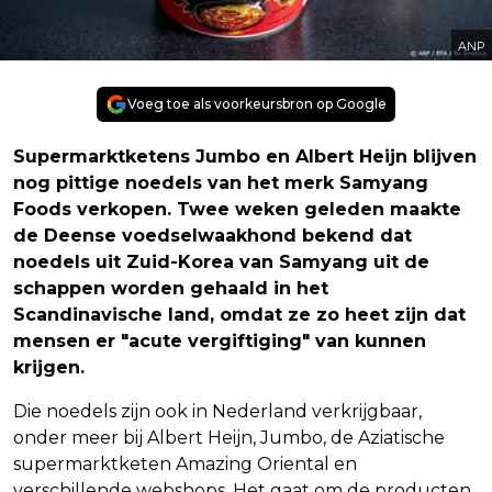
ANP
Voeg toe als voorkeursbron op Google
Supermarktketens Jumbo en Albert Heijn blijven
nog pittige noedels van het merk Samyang
Foods verkopen. Twee weken geleden maakte
de Deense voedselwaakhond bekend dat
noedels uit Zuid-Korea van Samyang uit de
schappen worden gehaald in het
Scandinavische land, omdat ze zo heet zijn dat
mensen er "acute vergiftiging" van kunnen
krijgen.
Die noedels zijn ook in Nederland verkrijgbaar,
onder meer bij Albert Heijn, Jumbo, de Aziatische
supermarktketen Amazing Oriental en
verschillende webshops. Het gaat om de producten