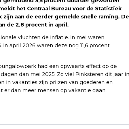
mei gemiddeld 3,5 procent duurder geworden
meldt het Centraal Bureau voor de Statistiek
ijk zijn aan de eerder gemelde snelle raming. De
n de 2,8 procent in april.
onale vluchten de inflatie. In mei waren
. In april 2026 waren deze nog 11,6 procent
n bungalowpark had een opwaarts effect op de
e dagen dan mei 2025. Zo viel Pinksteren dit jaar i
en in vakanties zijn prijzen van goederen en
at er dan meer mensen op vakantie gaan.
Volgend artikel
CULTUURSECTOR KOMT MET BERAAD