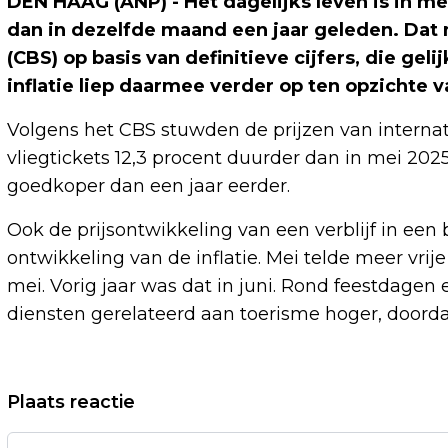
DEN HAAG (ANP) - Het dagelijks leven is in 
dan in dezelfde maand een jaar geleden. Dat 
(CBS) op basis van definitieve cijfers, die gel
inflatie liep daarmee verder op ten opzichte va
Volgens het CBS stuwden de prijzen van internati
vliegtickets 12,3 procent duurder dan in mei 2025
goedkoper dan een jaar eerder.
Ook de prijsontwikkeling van een verblijf in ee
ontwikkeling van de inflatie. Mei telde meer vrij
mei. Vorig jaar was dat in juni. Rond feestdagen 
diensten gerelateerd aan toerisme hoger, doord
Vorig artikel
Plaats reactie
CONSUMENTEN KOPEN MEER GOEDEREN