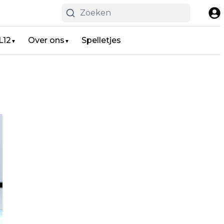
L12
Over ons
Spelletjes
▼
▼