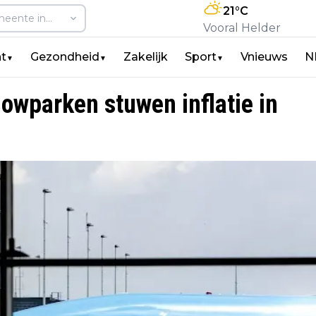
21
°C
Vooral Helder
t
Gezondheid
Zakelijk
Sport
Vnieuws
N
▼
▼
▼
lowparken stuwen inflatie in