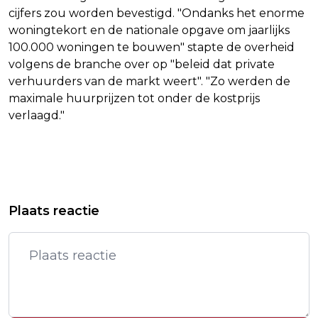
cijfers zou worden bevestigd. "Ondanks het enorme
woningtekort en de nationale opgave om jaarlijks
100.000 woningen te bouwen" stapte de overheid
volgens de branche over op "beleid dat private
verhuurders van de markt weert". "Zo werden de
maximale huurprijzen tot onder de kostprijs
verlaagd."
Vorig artikel
Volgend artikel
MUSICALSTERREN ORGANISEREN
ONDERZOEK: NEDERLAND HERBERGT
Plaats reactie
GALA VOOR AIDSFONDS
GROOTSTE DEEL EUROPESE
KINDERPORNO