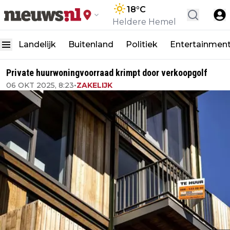
18
°C
Heldere Hemel
Landelijk
Buitenland
Politiek
Entertainmen
Private huurwoningvoorraad krimpt door verkoopgolf
06 OKT 2025, 8:23
•
ZAKELIJK