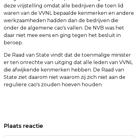
deze vrijstelling omdat alle bedrijven die toen lid
waren van de VVNL bepaalde kenmerken en andere
werkzaamheden hadden dan de bedrijven die
onder de algemene cao's vallen. De NVB was het
daar niet mee eens en ging tegen het besluit in
beroep.
De Raad van State vindt dat de toenmalige minister
er ten onrechte van uitging dat alle leden van VVNL
die afwijkende kenmerken hebben. De Raad van
State ziet daarom niet waarom zij zich niet aan de
reguliere cao's zouden hoeven houden.
Vorig artikel
Volgend artikel
FRANKE NEEMT VITESSE NIET OVER
ISRAËL DRAAGT MENSEN OP
Plaats reactie
DOOR AFHAKEN SCHULDEISER PARRY
HISTORISCHE STAD BAALBEK TE