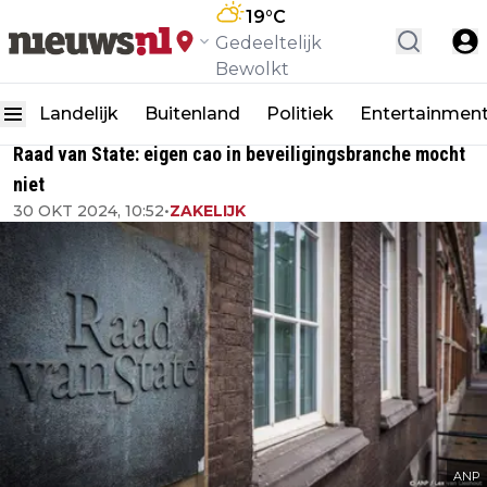
19
°C
Gedeeltelijk
Bewolkt
Landelijk
Buitenland
Politiek
Entertainmen
Raad van State: eigen cao in beveiligingsbranche mocht
niet
30 OKT 2024, 10:52
•
ZAKELIJK
ANP