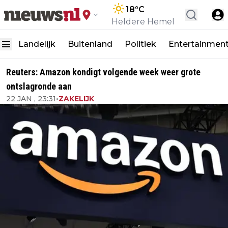
18
°C
Heldere Hemel
Landelijk
Buitenland
Politiek
Entertainmen
Reuters: Amazon kondigt volgende week weer grote
ontslagronde aan
22 JAN , 23:31
•
ZAKELIJK