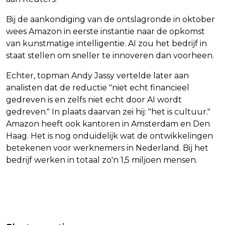
Bij de aankondiging van de ontslagronde in oktober
wees Amazon in eerste instantie naar de opkomst
van kunstmatige intelligentie. AI zou het bedrijf in
staat stellen om sneller te innoveren dan voorheen.
Echter, topman Andy Jassy vertelde later aan
analisten dat de reductie "niet echt financieel
gedreven is en zelfs niet echt door AI wordt
gedreven." In plaats daarvan zei hij: "het is cultuur."
Amazon heeft ook kantoren in Amsterdam en Den
Haag. Het is nog onduidelijk wat de ontwikkelingen
betekenen voor werknemers in Nederland. Bij het
bedrijf werken in totaal zo'n 1,5 miljoen mensen.
Vorig artikel
Volgend artikel
TMZ: MOEDER KARAMO BROWN WEES