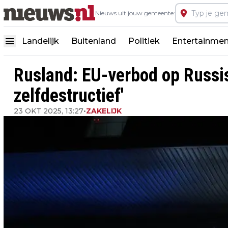
Nieuws uit jouw gemeente:
Landelijk
Buitenland
Politiek
Entertainmen
Rusland: EU-verbod op Russisc
zelfdestructief'
23 OKT 2025, 13:27
•
ZAKELIJK