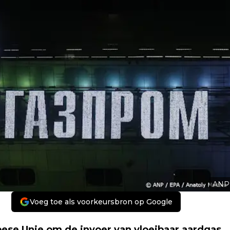
ANP
Voeg toe als voorkeursbron op Google
ese Unie om de invoer van vloeibaar aardgas