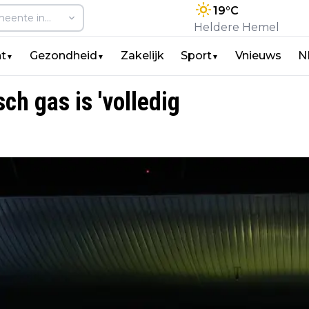
19
°C
Heldere Hemel
t
Gezondheid
Zakelijk
Sport
Vnieuws
N
▼
▼
▼
h gas is 'volledig