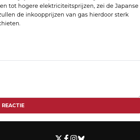
n tot hogere elektriciteitsprijzen, zei de Japanse
ullen de inkoopprijzen van gas hierdoor sterk
chieten.
Volgend artikel
RUSLAND: EU-VERBOD OP RUSSISCH
GAS IS 'VOLLEDIG ZELFDESTRUCTIEF'
 REACTIE