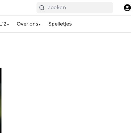
L12
Over ons
Spelletjes
▼
▼