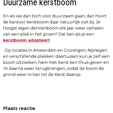
Duurzame kerstboom
En als we dan toch voor duurzaam gaan, dan hoort
de kantoor kerstboom daar natuurlijk ook bij. Je
hoogst eigen dennenboom elk jaar weer ophalen
van een plek in het groen? Dat kan als je een
kerstboom adopteert
. Op locaties in Amsterdam en Groningen, Nijmegen
en verschillende plekken daartussen kun je zelf een
boom uitzoeken, hem met Kerst een thuis geven en
'm daarna weer terugbrengen, zodat de boom de
grond weer in kan tot de Kerst daarop.
Vorig artikel
Volgend artikel
POLITIE TEVREDEN OVER EIGEN
BOERENPARTIJ STAP DICHTER BIJ
Plaats reactie
OPTREDEN NA AANSLAG