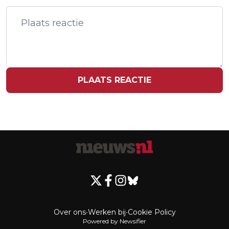
KAMERVERKIEZING
PLAATS REACTIE
Over ons
•
Werken bij
•
Cookie Policy
Powered by Newsifier