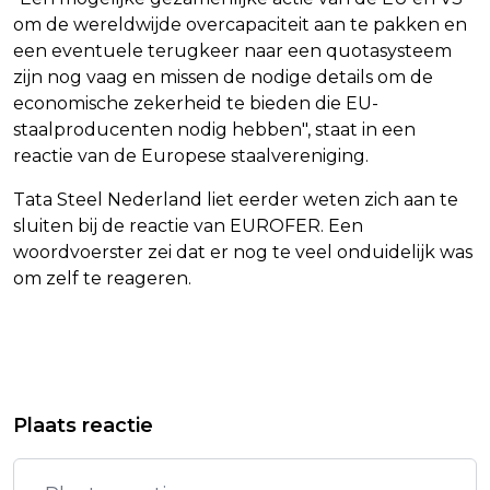
om de wereldwijde overcapaciteit aan te pakken en
een eventuele terugkeer naar een quotasysteem
zijn nog vaag en missen de nodige details om de
economische zekerheid te bieden die EU-
staalproducenten nodig hebben", staat in een
reactie van de Europese staalvereniging.
Tata Steel Nederland liet eerder weten zich aan te
sluiten bij de reactie van EUROFER. Een
woordvoerster zei dat er nog te veel onduidelijk was
om zelf te reageren.
Vorig artikel
Volgend artikel
EDDIE MURPHY BEGINT IN
PRESIDENT EGYPTE DOET DRINGENDE
Plaats reactie
SEPTEMBER MET SPIN-OFF OVER
OPROEP AAN TRUMP OVER GAZA
DONKEY