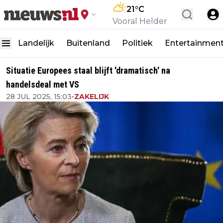
21
°C
Vooral Helder
Landelijk
Buitenland
Politiek
Entertainmen
Situatie Europees staal blijft 'dramatisch' na
handelsdeal met VS
28 JUL 2025, 15:03
•
ZAKELIJK