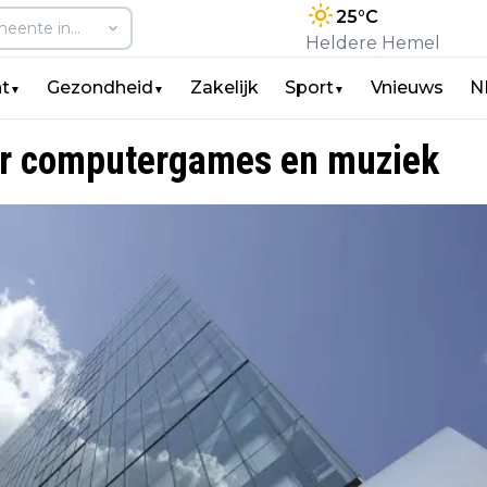
25
°C
Heldere Hemel
t
Gezondheid
Zakelijk
Sport
Vnieuws
N
▼
▼
▼
aar computergames en muziek