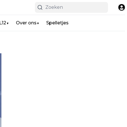
L12
Over ons
Spelletjes
▼
▼