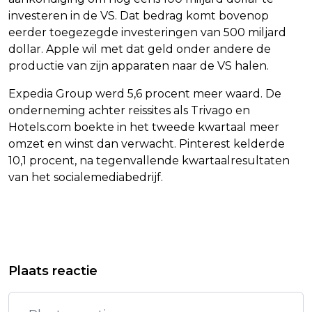
investeren in de VS. Dat bedrag komt bovenop
eerder toegezegde investeringen van 500 miljard
dollar. Apple wil met dat geld onder andere de
productie van zijn apparaten naar de VS halen.
Expedia Group werd 5,6 procent meer waard. De
onderneming achter reissites als Trivago en
Hotels.com boekte in het tweede kwartaal meer
omzet en winst dan verwacht. Pinterest kelderde
10,1 procent, na tegenvallende kwartaalresultaten
van het socialemediabedrijf.
Vorig artikel
Volgend artikel
VITESSE-SUPPORTERS JAGEN
COMPLEET VERSLAGEN VITESSE
Plaats reactie
JOURNALISTEN WEG VAN
BERAADT ZICH OP VERVOLGSTAPPEN
KORENMARKT ARNHEM