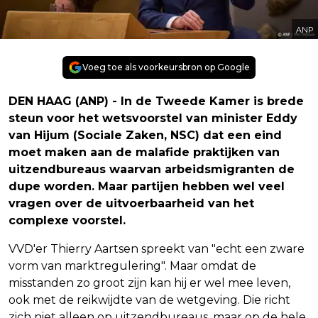
ANP
Voeg toe als voorkeursbron op Google
DEN HAAG (ANP) - In de Tweede Kamer is brede
steun voor het wetsvoorstel van minister Eddy
van Hijum (Sociale Zaken, NSC) dat een eind
moet maken aan de malafide praktijken van
uitzendbureaus waarvan arbeidsmigranten de
dupe worden. Maar partijen hebben wel veel
vragen over de uitvoerbaarheid van het
complexe voorstel.
VVD'er Thierry Aartsen spreekt van "echt een zware
vorm van marktregulering". Maar omdat de
misstanden zo groot zijn kan hij er wel mee leven,
ook met de reikwijdte van de wetgeving. Die richt
zich niet alleen op uitzendbureaus, maar op de hele