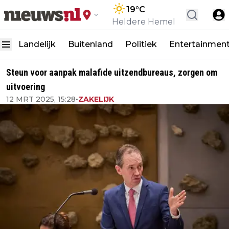
19
°C
Heldere Hemel
Landelijk
Buitenland
Politiek
Entertainmen
Steun voor aanpak malafide uitzendbureaus, zorgen om
uitvoering
12 MRT 2025, 15:28
•
ZAKELIJK