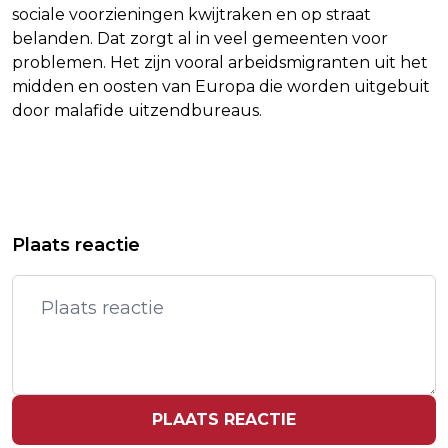
sociale voorzieningen kwijtraken en op straat
belanden. Dat zorgt al in veel gemeenten voor
problemen. Het zijn vooral arbeidsmigranten uit het
midden en oosten van Europa die worden uitgebuit
door malafide uitzendbureaus.
Vorig artikel
Volgend artikel
MEXICO STELT REACTIE OP
TREINKAPERS IN PAKISTAN DODEN
Plaats reactie
AMERIKAANSE IMPORTHEFFINGEN
TIENTALLEN GIJZELAARS
NOG EVEN UIT
PLAATS REACTIE