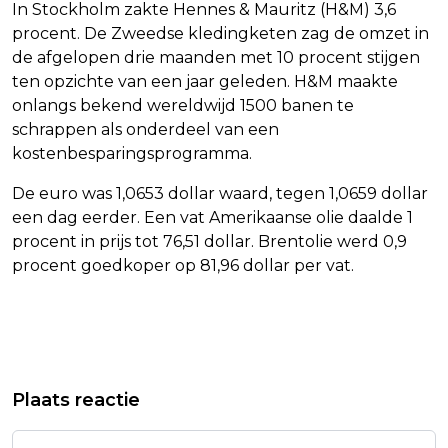
In Stockholm zakte Hennes & Mauritz (H&M) 3,6
procent. De Zweedse kledingketen zag de omzet in
de afgelopen drie maanden met 10 procent stijgen
ten opzichte van een jaar geleden. H&M maakte
onlangs bekend wereldwijd 1500 banen te
schrappen als onderdeel van een
kostenbesparingsprogramma.
De euro was 1,0653 dollar waard, tegen 1,0659 dollar
een dag eerder. Een vat Amerikaanse olie daalde 1
procent in prijs tot 76,51 dollar. Brentolie werd 0,9
procent goedkoper op 81,96 dollar per vat.
Vorig artikel
Volgend artikel
ARRIVA SCHRAPT REGIONALE
VERSCHILLENDE ONGELUKKEN DOOR
Plaats reactie
TREINEN GRONINGEN OM STAKING
GLADHEID
FRIESLAND