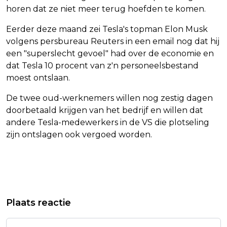
horen dat ze niet meer terug hoefden te komen.
Eerder deze maand zei Tesla's topman Elon Musk
volgens persbureau Reuters in een email nog dat hij
een "superslecht gevoel" had over de economie en
dat Tesla 10 procent van z'n personeelsbestand
moest ontslaan.
De twee oud-werknemers willen nog zestig dagen
doorbetaald krijgen van het bedrijf en willen dat
andere Tesla-medewerkers in de VS die plotseling
zijn ontslagen ook vergoed worden.
Vorig artikel
Volgend artikel
AANTAL KAPPERS EN BARBIERS
ACM START CAMPAGNE OM OUDEREN
Plaats reactie
TOEGENOMEN, VOORAL MEER
TE WIJZEN OP GEVAAR
ZZP'ERS