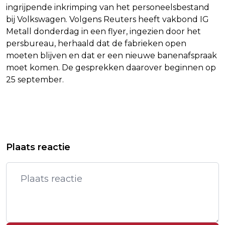
ingrijpende inkrimping van het personeelsbestand
bij Volkswagen. Volgens Reuters heeft vakbond IG
Metall donderdag in een flyer, ingezien door het
persbureau, herhaald dat de fabrieken open
moeten blijven en dat er een nieuwe banenafspraak
moet komen. De gesprekken daarover beginnen op
25 september.
Vorig artikel
Volgend artikel
ORGANISATIE DAM TOT DAMLOOP
ISRAËLISCHE VLIEGTUIGEN BREKEN
Plaats reactie
WAARSCHUWT VOOR WARM WEER
BOVEN LIBANON DOOR
GELUIDSBARRIÈRE