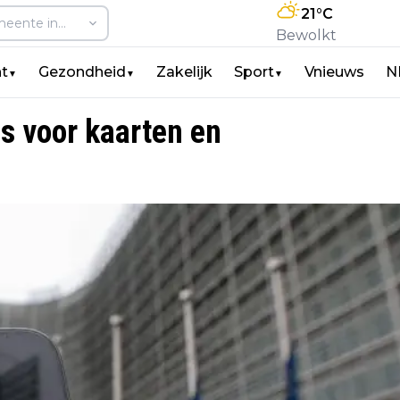
21
°C
Bewolkt
t
Gezondheid
Zakelijk
Sport
Vnieuws
N
▼
▼
▼
s voor kaarten en