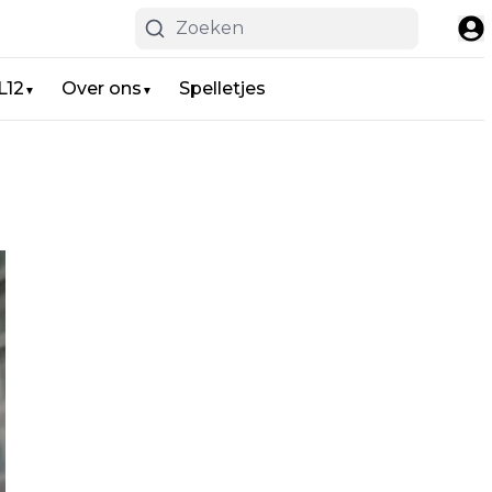
L12
Over ons
Spelletjes
▼
▼