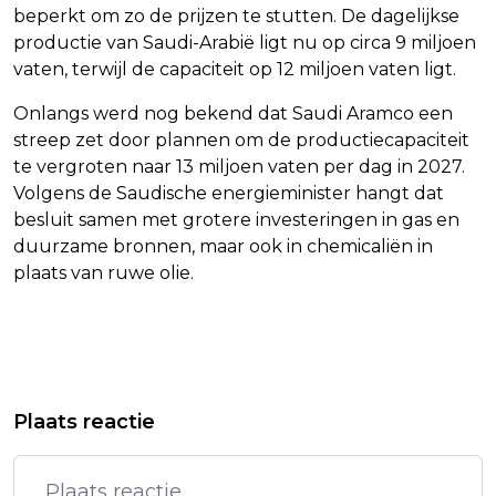
beperkt om zo de prijzen te stutten. De dagelijkse
productie van Saudi-Arabië ligt nu op circa 9 miljoen
vaten, terwijl de capaciteit op 12 miljoen vaten ligt.
Onlangs werd nog bekend dat Saudi Aramco een
streep zet door plannen om de productiecapaciteit
te vergroten naar 13 miljoen vaten per dag in 2027.
Volgens de Saudische energieminister hangt dat
besluit samen met grotere investeringen in gas en
duurzame bronnen, maar ook in chemicaliën in
plaats van ruwe olie.
Vorig artikel
Volgend artikel
STEENBERGEN MIST OP 200 WISSEL
RUTTE ONTRAADT NETANYAHU
Plaats reactie
KANS OP TWEEDE WK-MEDAILLE IN
GROOT GRONDOFFENSIEF IN RAFAH
DOHA