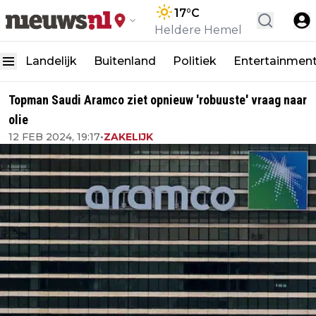
17
°C
Heldere Hemel
Landelijk
Buitenland
Politiek
Entertainmen
Topman Saudi Aramco ziet opnieuw 'robuuste' vraag naar
olie
12 FEB 2024, 19:17
•
ZAKELIJK