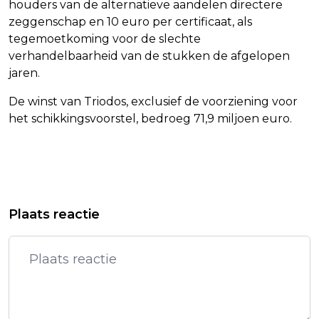
houders van de alternatieve aandelen directere
zeggenschap en 10 euro per certificaat, als
tegemoetkoming voor de slechte
verhandelbaarheid van de stukken de afgelopen
jaren.
De winst van Triodos, exclusief de voorziening voor
het schikkingsvoorstel, bedroeg 71,9 miljoen euro.
Vorig artikel
Volgend artikel
TNO, TECHLEAP EN INVEST-NL GAAN
EN VOGUE-ZANGERES DAWN
Plaats reactie
SAMEN START-UPS HELPEN
ROBINSON WOONT AL DRIE JAAR IN
HAAR AUTO