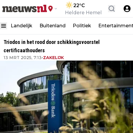
22
°C
Heldere Hemel
Landelijk
Buitenland
Politiek
Entertainmen
Triodos in het rood door schikkingsvoorstel
certificaathouders
13 MRT 2025, 7:13
•
ZAKELIJK