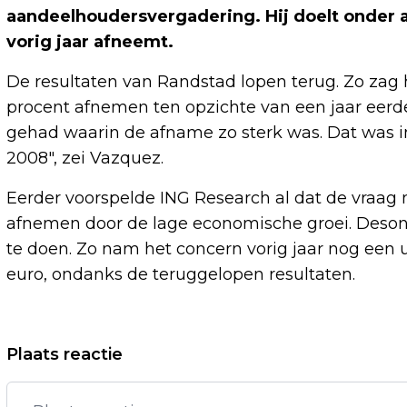
aandeelhoudersvergadering. Hij doelt onder a
vorig jaar afneemt.
De resultaten van Randstad lopen terug. Zo zag 
procent afnemen ten opzichte van een jaar eerd
gehad waarin de afname zo sterk was. Dat was in
2008", zei Vazquez.
Eerder voorspelde ING Research al dat de vraag n
afnemen door de lage economische groei. Deso
te doen. Zo nam het concern vorig jaar nog een 
euro, ondanks de teruggelopen resultaten.
Vorig artikel
Plaats reactie
OM VERVOLGT EX-COMMISSIELID OM