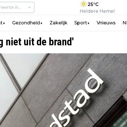
25
°C
Heldere Hemel
t
Gezondheid
Zakelijk
Sport
Vnieuws
N
▼
▼
▼
niet uit de brand'