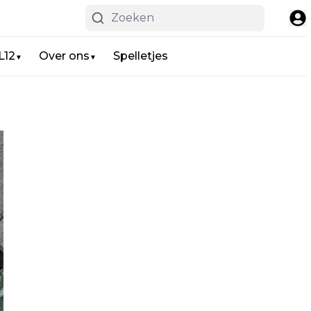
L12
Over ons
Spelletjes
▼
▼