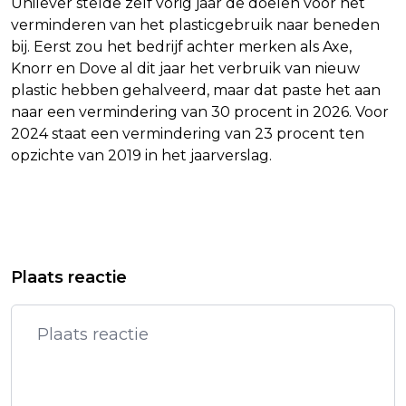
Unilever stelde zelf vorig jaar de doelen voor het
verminderen van het plasticgebruik naar beneden
bij. Eerst zou het bedrijf achter merken als Axe,
Knorr en Dove al dit jaar het verbruik van nieuw
plastic hebben gehalveerd, maar dat paste het aan
naar een vermindering van 30 procent in 2026. Voor
2024 staat een vermindering van 23 procent ten
opzichte van 2019 in het jaarverslag.
Vorig artikel
Volgend artikel
ONTBIJTGRANENMAKER HOLIE MAG
K3 GEEFT SPONTAAN OPTREDEN MET
Plaats reactie
RECLAME MAKEN MET EIGEN
GOLDBAND
SUIKERSCORE