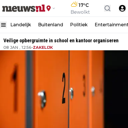
17
°C
Bewolkt
Landelijk
Buitenland
Politiek
Entertainmen
Veilige opbergruimte in school en kantoor organiseren
08 JAN , 12:56
•
ZAKELIJK