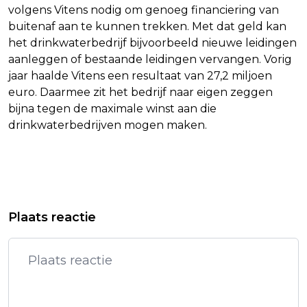
volgens Vitens nodig om genoeg financiering van
buitenaf aan te kunnen trekken. Met dat geld kan
het drinkwaterbedrijf bijvoorbeeld nieuwe leidingen
aanleggen of bestaande leidingen vervangen. Vorig
jaar haalde Vitens een resultaat van 27,2 miljoen
euro. Daarmee zit het bedrijf naar eigen zeggen
bijna tegen de maximale winst aan die
drinkwaterbedrijven mogen maken.
Vorig artikel
Volgend artikel
MINISTER POSITIEF OVER INTENTIE
TOPMAN ING BENADRUKT
Plaats reactie
ASML OM TE GROEIEN IN NEDERLAND
INSPANNINGEN OM KLIMAATDOELEN
TE HALEN