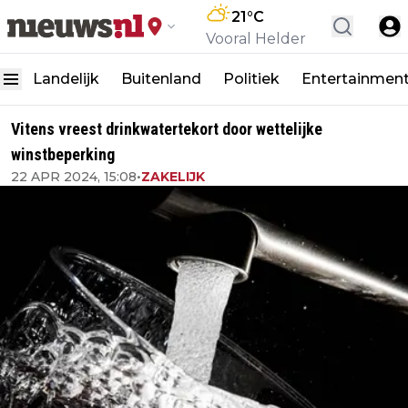
21
°C
Vooral Helder
Landelijk
Buitenland
Politiek
Entertainmen
Vitens vreest drinkwatertekort door wettelijke
winstbeperking
22 APR 2024, 15:08
•
ZAKELIJK