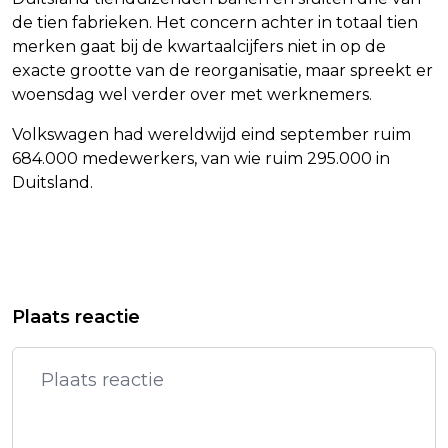
de tien fabrieken. Het concern achter in totaal tien
merken gaat bij de kwartaalcijfers niet in op de
exacte grootte van de reorganisatie, maar spreekt er
woensdag wel verder over met werknemers.
Volkswagen had wereldwijd eind september ruim
684.000 medewerkers, van wie ruim 295.000 in
Duitsland.
Vorig artikel
Volgend artikel
TOYOTA VERKOOPT MINDER AUTO'S
RESULTATEN ASMI EN WOLTERS
Plaats reactie
IN JAPAN NA TERUGROEPACTIE PRIUS
KLUWER CENTRAAL OP DAMRAK