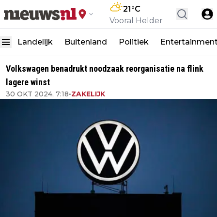
21
°C
Vooral Helder
Landelijk
Buitenland
Politiek
Entertainmen
Volkswagen benadrukt noodzaak reorganisatie na flink
lagere winst
30 OKT 2024, 7:18
•
ZAKELIJK