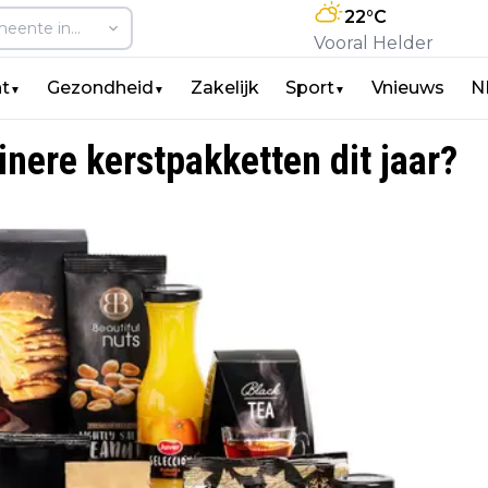
22
°C
Vooral Helder
t
Gezondheid
Zakelijk
Sport
Vnieuws
N
▼
▼
▼
inere kerstpakketten dit jaar?