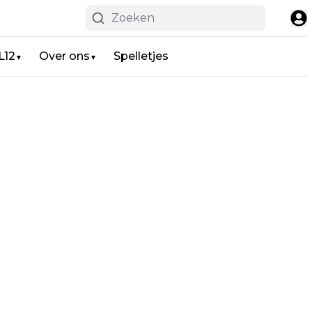
L12
Over ons
Spelletjes
▼
▼