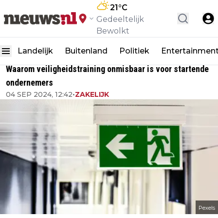
21
°C
Gedeeltelijk
Bewolkt
Landelijk
Buitenland
Politiek
Entertainmen
Waarom veiligheidstraining onmisbaar is voor startende
ondernemers
04 SEP 2024, 12:42
•
ZAKELIJK
Pexels